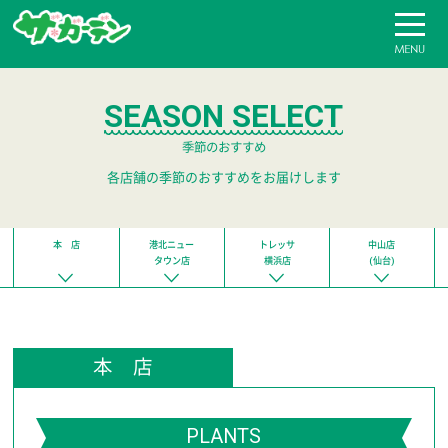
花と緑に囲まれた豊かな暮らしをお手伝い ザ･ガーデ
SEASON SELECT
季節のおすすめ
各店舗の季節のおすすめをお届けします
本 店
港北ニュー
トレッサ
中山店
タウン店
横浜店
(仙台)
本 店
PLANTS