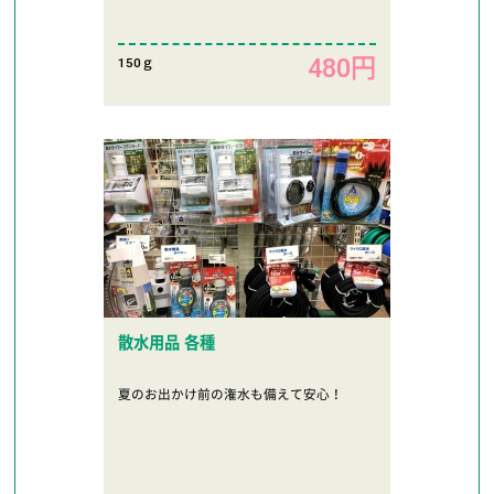
480円
150ｇ
散水用品 各種
夏のお出かけ前の潅水も備えて安心！