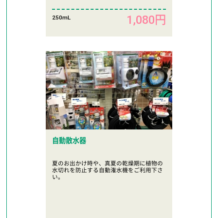
1,080円
250mL
自動散水器
夏のお出かけ時や、真夏の乾燥期に植物の
水切れを防止する自動潅水機をご利用下さ
い。