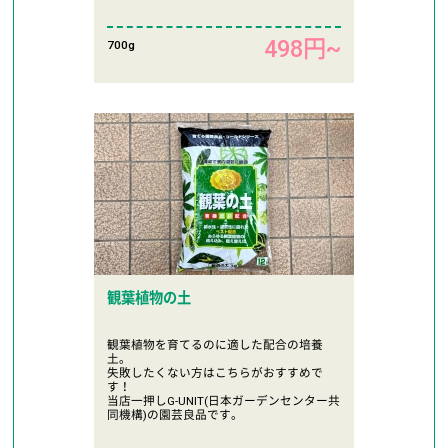
498円~
700g
観葉植物の土
観葉植物を育てるのに適した配合の培養
土。
失敗したくない方はこちらがおすすめで
す！
当店一押しG-UNIT(日本ガーデンセンター共
同機構)の園芸良品です。