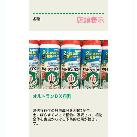
店頭表示
各種
オルトランＤＸ粒剤
浸透移行性の殺虫成分を2種類配合。
土にばらまくだけで植物に吸収され、植物
全体を害虫から守る予防的効果が続きま
す。