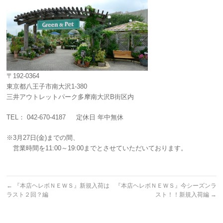
〒192-0364
東京都八王子市南大沢1-380
三井アウトレットパーク多摩南大沢B街区内
TEL： 042-670-4187 定休日 年中無休
※3月27日(金)までの間、
営業時間を11:00～19:00までとさせていただいております。
←
『本店ヘレボＮＥＷＳ』新規入荷は
『本店ヘレボＮＥＷＳ』今シーズンラ
ラスト２回？編
スト！！新規入荷編
→