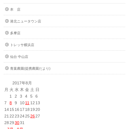
本 店
港北ニュータウン店
多摩店
トレッサ横浜店
仙台 中山店
青葉農園(提携農園だより)
2017年8月
月
火
水
木
金
土
日
1
2
3
4
5
6
7
8
9
10
11
12
13
14
15
16
17
18
19
20
21
22
23
24
25
26
27
28
29
30
31