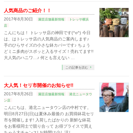
人気商品のご紹介！！
2017年8月30日
園芸店舗最新情報
トレッサ横浜
店
こんにちは！ トレッサ店の神田です(^o^) 今日
は、はトレッサ店の人気商品のご案内します♪
手のひらサイズの小さな鉢カバーです♪ ちょう
どミニ多肉がスポッと入るサイズ！売れてます!!
大人気のハニワ…♪ 何とも言えない …
この記事を読む
大人気！セリ市開催のお知らせ!!
2017年8月26日
園芸店舗最新情報
港北ニュータウ
ン店
こんにちは、港北ニュータウン店の中村です。
明日8月27日(日)は夏休み最後の お買得鉢花セリ
市を開催します! 入荷したばかりの 新鮮な鉢花
をお客様同士で競り合って お得プライスで買え
ちゃう大チャンス! お時間は少し涼し …