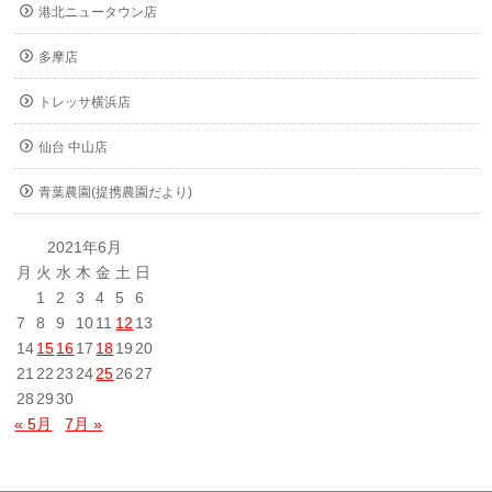
港北ニュータウン店
多摩店
トレッサ横浜店
仙台 中山店
青葉農園(提携農園だより)
2021年6月
月
火
水
木
金
土
日
1
2
3
4
5
6
7
8
9
10
11
12
13
14
15
16
17
18
19
20
21
22
23
24
25
26
27
28
29
30
« 5月
7月 »