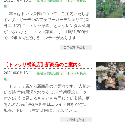
2021年6月18日
園芸店舗最新情報
トレッサ横浜
店
本日はトレッ菜園について、ご案内いたしま
す♪ ザ・ガーデンのフラワーガーデンエリア(屋
外エリア)に「トレッ菜園」というレンタル菜園
がございます。 トレッ菜園には、月額1,500円
でご利用いただけるコンテナがあります。 …
この記事を読む
【トレッサ横浜店】新商品のご案内☆
2021年6月16日
園芸店舗最新情報
トレッサ横浜
店
トレッサ店から新商品のご案内です。 人気の
信楽焼 室内用湧き水つくばい(竹循環式モーター
付き)左側に見えるあんどんも同じく信楽焼、庭
あんどん 黒市松(屋外用LEDライト付き)です。
現在、トレッサ横浜店内にディスプレ …
この記事を読む