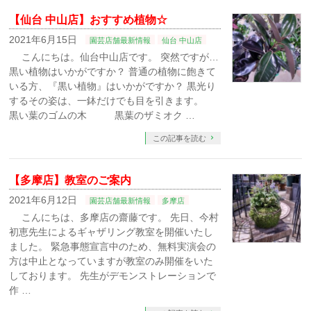
【仙台 中山店】おすすめ植物☆
2021年6月15日
園芸店舗最新情報
仙台 中山店
こんにちは。仙台中山店です。 突然ですが…
黒い植物はいかがですか？ 普通の植物に飽きて
いる方、『黒い植物』はいかがですか？ 黒光り
するその姿は、一鉢だけでも目を引きます。
黒い葉のゴムの木 黒葉のザミオク …
この記事を読む
【多摩店】教室のご案内
2021年6月12日
園芸店舗最新情報
多摩店
こんにちは、多摩店の齋藤です。 先日、今村
初恵先生によるギャザリング教室を開催いたし
ました。 緊急事態宣言中のため、無料実演会の
方は中止となっていますが教室のみ開催をいた
しております。 先生がデモンストレーションで
作 …