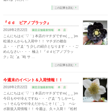
この記事を読む
『ｄｄ ピアノブラック』
2018年2月22日
園芸店舗最新情報
本 店
こんにちは♪( ´▽｀) 本店のマチダですm( _ _ )m
松浦さんからも入荷中！！ マチダの都合
上・・・(*´Д｀*) 少しの紹介となります・・・ご
めんなさい・・・ 極上！『ｄｄピアノブラッ
ク』Σ(゜д゜lll) サ …
この記事を読む
今週末のイベント＆入荷情報！！
2018年2月22日
園芸店舗最新情報
本 店
こんにちは♪( ´▽｀) 本店のマチダですm( _ _ )m
今日もやや冷えですね・・・(*´Д｀*) しかーし
っ！そんなやや冷えだからこそ！(｀_´)ゞ ヘレ
ボ新規入荷情報！！ 今週は、久々入荷！『松村