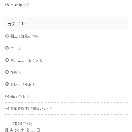
2016年12月
カテゴリー
園芸店舗最新情報
本 店
港北ニュータウン店
多摩店
トレッサ横浜店
仙台 中山店
青葉農園(提携農園だより)
2018年2月
月
火
水
木
金
土
日