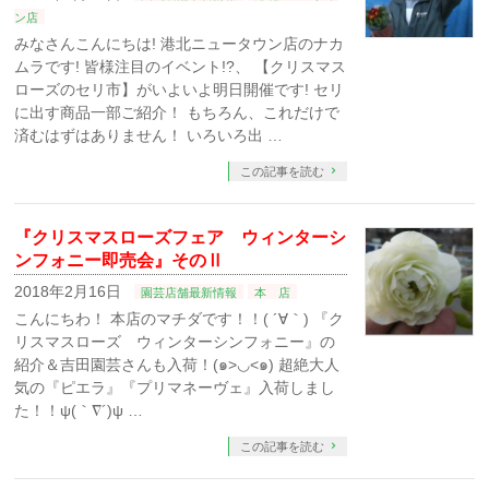
ン店
みなさんこんにちは! 港北ニュータウン店のナカ
ムラです! 皆様注目のイベント!?、 【クリスマス
ローズのセリ市】がいよいよ明日開催です! セリ
に出す商品一部ご紹介！ もちろん、これだけで
済むはずはありません！ いろいろ出 …
この記事を読む
『クリスマスローズフェア ウィンターシ
ンフォニー即売会』そのⅡ
2018年2月16日
園芸店舗最新情報
本 店
こんにちわ！ 本店のマチダです！！( ´∀｀) 『ク
リスマスローズ ウィンターシンフォニー』の
紹介＆吉田園芸さんも入荷！(๑>◡<๑) 超絶大人
気の『ピエラ』『プリマネーヴェ』入荷しまし
た！！ψ(｀∇´)ψ …
この記事を読む