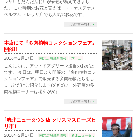
ッサ店もだんだんお店が春色が増えてきまし
た。 この時期のお花と言えば・・・オステオス
ペルマム トレッサ店でも人気のお花です。 …
この記事を読む
本店にて『多肉植物コレクションフェア』
開催!!
2018年2月17日
園芸店舗最新情報
本 店
こんにちは、アウトドアグリーン担当のおがた
です。 今日は、明日より開催の 『多肉植物コレ
クションフェア』で販売する多肉植物たちをち
ょっとだけご紹介します(о´∀`о)ノ 外売店の多
肉植物コーナーは場所が変わ …
この記事を読む
｢港北ニュータウン店 クリスマスローズセ
リ市｣
2018年2月17日
園芸店舗最新情報
港北ニュータウ