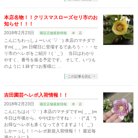
本店名物！！クリスマスローズセリ市のお
知らせ！！！
2018年2月23日
園芸店舗最新情報
本 店
こんにちわっしょーい♪( ´▽｀) 本店のマチダで
すm( _ _ )m 日曜日に登場するであろう・・・セ
リ市のヘレボをご紹介！(｀_´)ゞ 当日はわかり
やすく、番号を振る予定です。 そして、いつも
のように１鉢ずつお客様に …
この記事を読む
吉田園芸ヘレボ入荷情報！！
2018年2月23日
園芸店舗最新情報
本 店
こんにちは♪( ´▽｀) 本店のマチダですm( _ _ )m
今日は午後から、ややぽかですね・・・(*´Д｀*)
お得なヘレボも多くなってきてますよ！(｀_´)ゞ
しかーっし！！ヘレボ新規入荷情報！！ 最近毎
週のように入 …