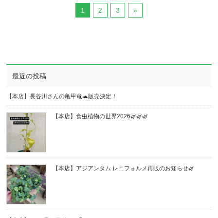
1
2
3
»
最近の投稿
【本店】長谷川さんの亀甲竜🐢販売決定！
【本店】食虫植物の世界2026🌿🌿🌿
【本店】アジアンタム レニフォルメ再販のお知らせ🌿