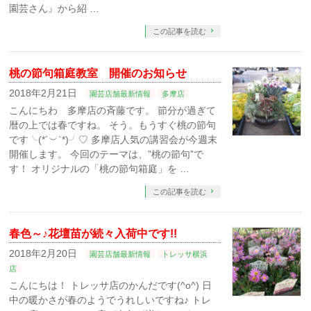
園芸さん』から紹 …
この記事を読む
桃の節句箱庭教室 開催のお知らせ
2018年2月21日
園芸店舗最新情報
多摩店
こんにちわ 多摩店の斉藤です。 節分が過ぎて
暦の上では春ですね。 そう。もうすぐ桃の節句
です╰(*´︶`*)╯♡ 多摩店人気の講習会が今週末
開催します。 今回のテーマは、”桃の節句”で
す！ オリジナルの「桃の節句箱庭」を …
この記事を読む
春色～♪花壇苗が続々入荷中です!!
2018年2月20日
園芸店舗最新情報
トレッサ横浜
店
こんにちは！ トレッサ店のかんだです(^o^) 日
中の暖かさが春のようでうれしいですね♪ トレ