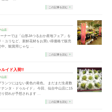
この記事を読む
中山店
切花コーナーでは「山形JAつるおか産地フェア」を
リ・ユリなど、新鮮花材をお買い得価格で販売
売中。観賞用じゃな …
この記事を読む
ルイド入荷!!
中山店
プランツにはない黄色の発色。 まだまだ生産数
オナンタ・ドゥルイド」 今回、仙台中山店に15
売り切れが予想されます …
この記事を読む