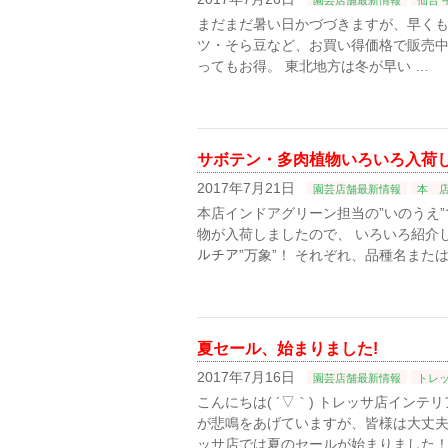
園芸店舗最新情報
仙台 
まだまだ暑い日かづづきますが、早くも
ツ・そら豆など、お買い得価格で販売中
ってもお得。 東北地方は冬が早い …
サボテン・多肉植物いろいろ入荷しまし
2017年7月21日
園芸店舗最新情報
本 
本店インドアグリーン担当の”いのうえ”で
物が入荷しましたので、 いろいろ紹介して
ルチア”万象”！ それぞれ、品種名または
夏セール、始まりました!
2017年7月16日
園芸店舗最新情報
トレ
こんにちは( ´▽｀) トレッサ店イン
が悲鳴をあげていますが、皆様は大丈夫でしょ
ッサ店では夏のセールが始まりました！ 