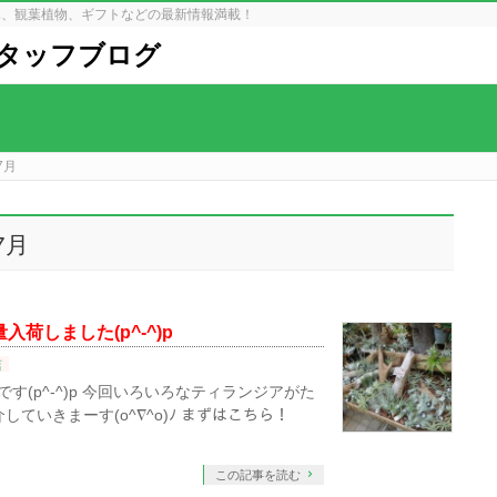
木、観葉植物、ギフトなどの最新情報満載！
タッフブログ
7月
7月
荷しました(p^-^)p
店
す(p^-^)p 今回いろいろなティランジアがた
ていきまーす(o^∇^o)ﾉ まずはこちら！
この記事を読む