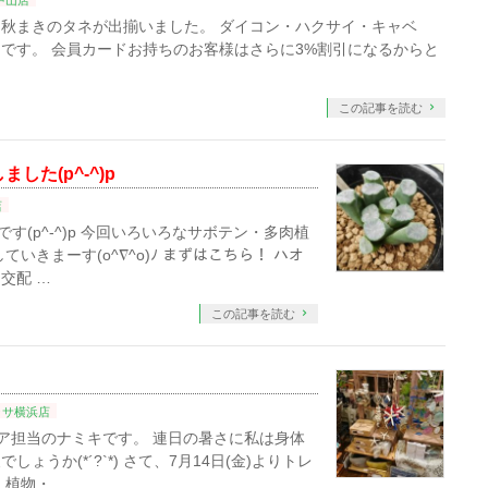
中山店
秋まきのタネが出揃いました。 ダイコン・ハクサイ・キャベ
です。 会員カードお持ちのお客様はさらに3%割引になるからと
この記事を読む
た(p^-^)p
店
す(p^-^)p 今回いろいろなサボテン・多肉植
いきまーす(o^∇^o)ﾉ まずはこちら！ ハオ
交配 …
この記事を読む
ッサ横浜店
テリア担当のナミキです。 連日の暑さに私は身体
うか(*´?`*) さて、7月14日(金)よりトレ
植物・ …