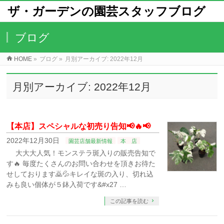
ザ・ガーデンの園芸スタッフブログ
ブログ
HOME
»
ブログ
»
月別アーカイブ: 2022年12月
月別アーカイブ: 2022年12月
【本店】スペシャルな初売り告知📢🔥📢⁡⁡⁡⁡
2022年12月30日
園芸店舗最新情報
本 店
大大大人気！モンステラ斑入りの販売告知で
す🔥⁡ 毎度たくさんのお問い合わせを頂きお待た
せしております🙇💦⁡⁡キレイな斑の入り、切れ込
みも良い個体が５鉢入荷です&#x27 …
この記事を読む