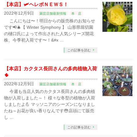
【本店】🛩ヘレボＮＥＷＳ！
2022年12月9日
園芸店舗最新情報
本 店
こんにちは〜！明日からの販売株のお知らせ
です📢⁡🎄【 Winter Symphony 】 山形県堀切園
の樋口氏によって作出された人気シリーズ開花
株、今季初入荷です〜！⁡&#x …
この記事を読む
【本店】カクタス長田さんの多肉植物入荷
🌵
2022年12月9日
園芸店舗最新情報
本 店
今週も当店人気のカクタス長田さんの多肉植
物が入荷しました～！⁡⁡⁡ 様々な冬型の植物が入荷
しましたよ💪⁡ マッソニアのシーズンになりまし
たね～⁡お花が良い香りなんです😳⁡店頭にて販売
し …
この記事を読む