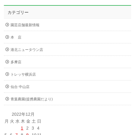
カテゴリー
園芸店舗最新情報
本 店
港北ニュータウン店
多摩店
トレッサ横浜店
仙台 中山店
青葉農園(提携農園だより)
2022年12月
月
火
水
木
金
土
日
1
2
3
4