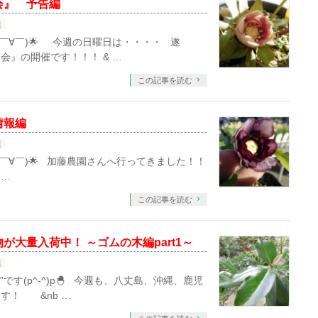
会』 予告編
店
￣∀￣)🌟 今週の日曜日は・・・・ 遂
会』の開催です！！！ & …
この記事を読む
情報編
店
∀￣)🌟 加藤農園さんへ行ってきました！！
 …
この記事を読む
大量入荷中！ ～ゴムの木編part1～
店
す(p^-^)p🐣 今週も、八丈島、沖縄、鹿児
す！ &nb …