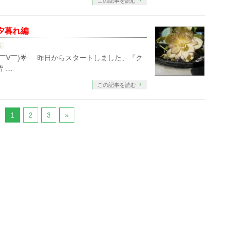
この記事を読む
夕暮れ編
店
￣∀￣)🌟 昨日からスタートしました、『ク
皆 …
この記事を読む
1
2
3
»