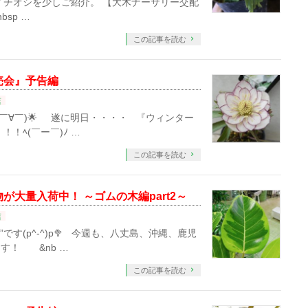
イチオシを少しご紹介。 【大木ナーサリー交配
sp …
この記事を読む
売会』予告編
店
￣∀￣)🌟 遂に明日・・・・ 『ウィンター
！ﾍ(￣ー￣)ﾉ …
この記事を読む
大量入荷中！ ～ゴムの木編part2～
店
す(p^-^)p🥦 今週も、八丈島、沖縄、鹿児
す！ &nb …
この記事を読む