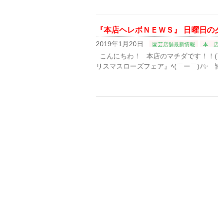
『本店ヘレボＮＥＷＳ』 日曜日の
2019年1月20日
園芸店舗最新情報
本 
こんにちわ！ 本店のマチダです！！(
リスマスローズフェア』ﾍ(￣ー￣)ﾉ✨ 