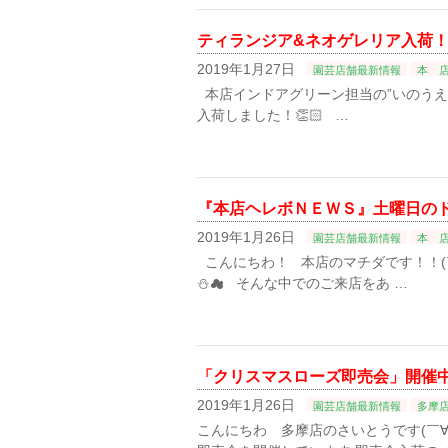
ティランジア&ネオゲレリア入荷
2019年1月27日
園芸店舗最新情報
本 
本店インドアグリーン担当の”いのうえ”で
入荷しました！👏🏻 …
『本店ヘレボＮＥＷＳ』土曜日の
2019年1月26日
園芸店舗最新情報
本 
こんにちわ！ 本店のマチダです！！(
⛄☁ そんな中でのご来店をあ …
「クリスマスローズ即売会」開催
2019年1月26日
園芸店舗最新情報
多摩
こんにちわ 多摩店のさいとうです(￣∀￣)