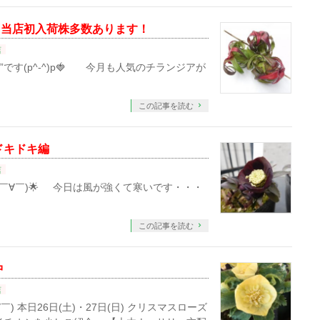
！当店初入荷株多数あります！
店
す(p^-^)p🍓 今月も人気のチランジアが
この記事を読む
ドキドキ編
店
￣∀￣)🌟 今日は風が強くて寒いです・・・
この記事を読む
中
店
 本日26日(土)・27日(日) クリスマスローズ