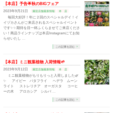
【本店】予告🌟秋のBIGフェア
2023年9月21日
園芸店舗最新情報
本 店
毎回大好評！年に２回のスペシャルデイ！イ
イヅカさんがご来店されるスペシャルイベント
です✨✨期待を目一杯ふくらませてご来店くださ
い！商品ラインナップは本店Instagramにてお知
らせいたし …
この記事を読む
【本店】ミニ観葉植物 入荷情報🌱
2023年9月12日
園芸店舗最新情報
本 店
ミニ観葉植物がもりもりっと入荷しました🌿
✨ ㅤㅤアイビー バタフライ ㅤㅤヘデラ ムーン
ライト ㅤㅤストレリチア オーガスタ ㅤㅤコーヒ
ーの木 ㅤㅤアロカシア シルバ …
この記事を読む