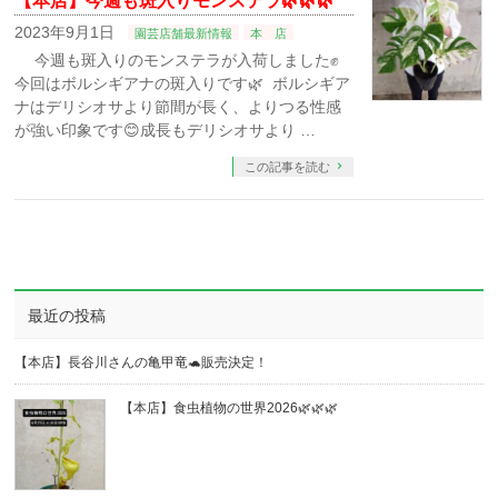
【本店】今週も斑入りモンステラ🌿🌿🌿⁡⁡
2023年9月1日
園芸店舗最新情報
本 店
今週も斑入りのモンステラが入荷しました✊⁡
今回はボルシギアナの斑入りです🌿 ⁡ ボルシギア
ナはデリシオサより節間が長く、よりつる性感
が強い印象です😊⁡成長もデリシオサより …
この記事を読む
最近の投稿
【本店】長谷川さんの亀甲竜🐢販売決定！
【本店】食虫植物の世界2026🌿🌿🌿