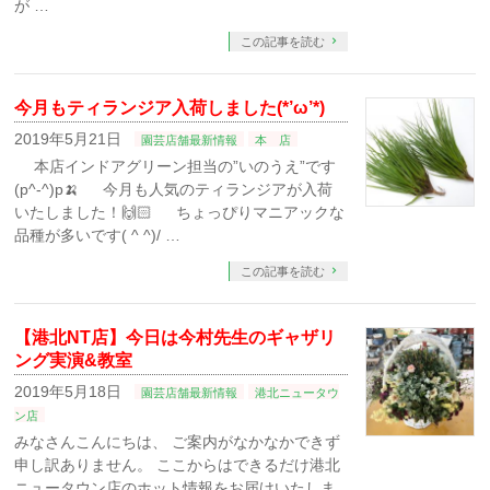
が …
この記事を読む
今月もティランジア入荷しました(*’ω’*)
2019年5月21日
園芸店舗最新情報
本 店
本店インドアグリーン担当の”いのうえ”です
(p^-^)p🍌 今月も人気のティランジアが入荷
いたしました！🙌🏻 ちょっぴりマニアックな
品種が多いです( ^ ^)/ …
この記事を読む
【港北NT店】今日は今村先生のギャザリ
ング実演&教室
2019年5月18日
園芸店舗最新情報
港北ニュータウ
ン店
みなさんこんにちは、 ご案内がなかなかできず
申し訳ありません。 ここからはできるだけ港北
ニュータウン店のホット情報をお届けいたしま