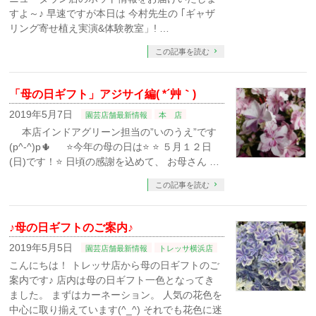
すよ～♪ 早速ですが本日は 今村先生の ｢ギャザ
リング寄せ植え実演&体験教室」! …
この記事を読む
「母の日ギフト」アジサイ編( *´艸｀)
2019年5月7日
園芸店舗最新情報
本 店
本店インドアグリーン担当の”いのうえ”です
(p^-^)p🌵 ⭐今年の母の日は⭐ ⭐ ５月１２日
(日)です！⭐ 日頃の感謝を込めて、 お母さん …
この記事を読む
♪母の日ギフトのご案内♪
2019年5月5日
園芸店舗最新情報
トレッサ横浜店
こんにちは！ トレッサ店から母の日ギフトのご
案内です♪ 店内は母の日ギフト一色となってき
ました。 まずはカーネーション。 人気の花色を
中心に取り揃えています(^_^) それでも花色に迷