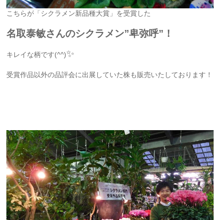
こちらが「シクラメン新品種大賞」を受賞した
名取泰敏さんのシクラメン”卑弥呼”！
✨
キレイな柄です(
^^
)
受賞作品以外の品評会に出展していた株も販売いたしております！