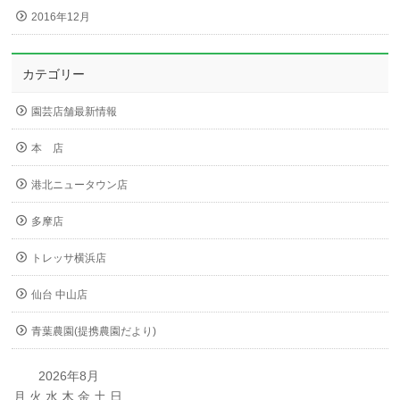
2016年12月
カテゴリー
園芸店舗最新情報
本 店
港北ニュータウン店
多摩店
トレッサ横浜店
仙台 中山店
青葉農園(提携農園だより)
2026年8月
月
火
水
木
金
土
日