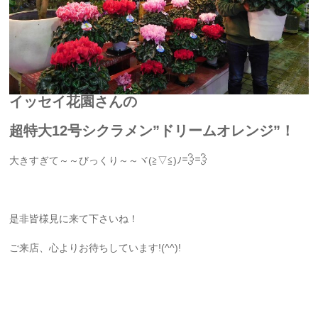
イッセイ花園さんの
超特大12号シクラメン”ドリームオレンジ”！
💨💨
大きすぎて～～びっくり～～ヾ(≧▽≦)ﾉ
是非皆様見に来て下さいね！
ご来店、心よりお待ちしています!(^^)!