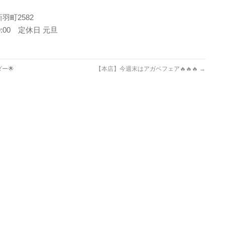
羽町2582
~19:00 定休日 元旦
ー🌟
【本店】今週末はアガベフェア🔥🔥🔥⁡⁡
→