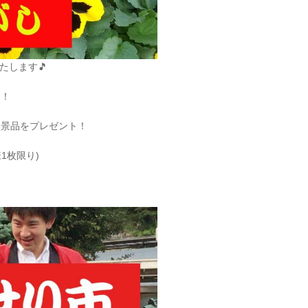
たします🎵
う！
な景品をプレゼント！
様1枚限り)