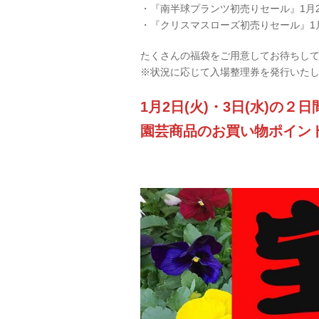
・『南半球プランツ初売りセール』1月2日
・『クリスマスローズ初売りセール』1月2
たくさんの福袋をご用意してお待ちして
※状況に応じて入場整理券を発行いたし
1月2日(火)・3日(水)の２
園芸商品のお買い物ポイン