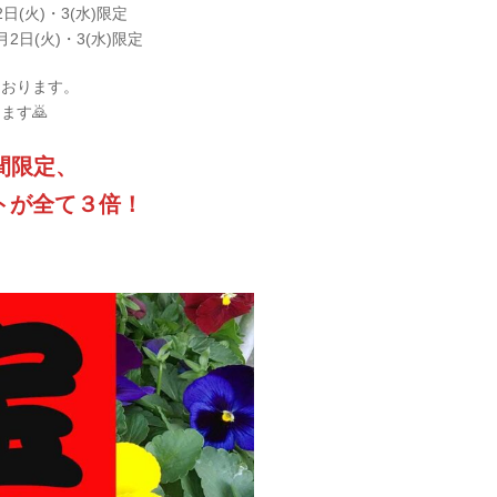
(火)・3(水)限定
日(火)・3(水)限定
おります。⁡
ます🙇
日間限定、
トが全て３倍！