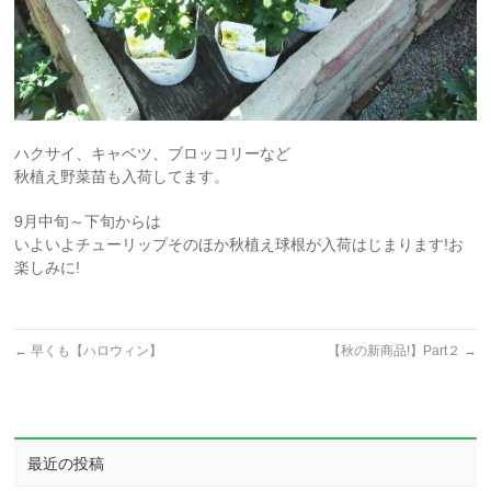
ハクサイ、キャベツ、ブロッコリーなど
秋植え野菜苗も入荷してます。
9月中旬～下旬からは
いよいよチューリップそのほか秋植え球根が入荷はじまります!お
楽しみに!
←
早くも【ハロウィン】
【秋の新商品!】Part２
→
最近の投稿