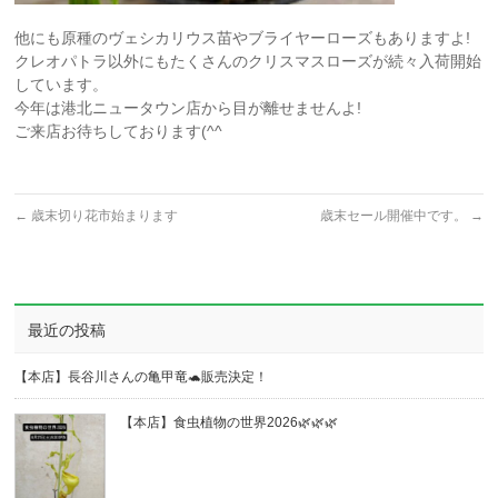
他にも原種のヴェシカリウス苗やブライヤーローズもありますよ!
クレオパトラ以外にもたくさんのクリスマスローズが続々入荷開始
しています。
今年は港北ニュータウン店から目が離せませんよ!
ご来店お待ちしております(^^
←
歳末切り花市始まります
歳末セール開催中です。
→
最近の投稿
【本店】長谷川さんの亀甲竜🐢販売決定！
【本店】食虫植物の世界2026🌿🌿🌿