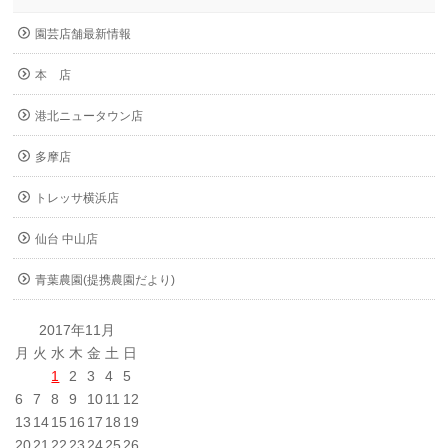
園芸店舗最新情報
本 店
港北ニュータウン店
多摩店
トレッサ横浜店
仙台 中山店
青葉農園(提携農園だより)
2017年11月
月
火
水
木
金
土
日
1
2
3
4
5
6
7
8
9
10
11
12
13
14
15
16
17
18
19
20
21
22
23
24
25
26