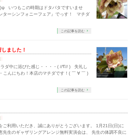
店
´ )ψ いつもこの時期はドタバタですいませ
ィンターシンフォニーフェア』でっす！ マチダ
この記事を読む
荷しました！
店
中に浴びた感じ・・・・( //∇// ) 失礼し
・・こんにちわ！本店のマチダです！( ￣ ∀ ￣ )
この記事を読む
店
ご利用いただき、誠にありがとうございます。 1月21日(日)に
初恵先生のギャザリングアレンジ無料実演会は、 先生の体調不良に