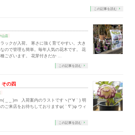
この記事を読む
中山店
ラックが入荷。 寒さに強く育てやすい。大き
なので管理も簡単。毎年人気の花木です。 花
種ございます。 花芽付きだか …
この記事を読む
 その四
店
( _ _ )m 入荷案内のラストですヽ(*´∀｀) 明
ご来店をお待ちしておりますψ(｀∇´)ψ ウィ
この記事を読む