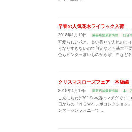
早春の人気花木ライラック入荷
2018年1月19日
園芸店舗最新情報
仙台 
可愛らしい花と、良い香りで人気のライ
くなりすぎないので剪定なども基本不要
色もピンクっぽいものから紫、白など各
クリスマスローズフェア 本店編
2018年1月19日
園芸店舗最新情報
本 
こんにちわ(*´∀｀*) 本店のマチダです！m
日からの『ＮＥＷヘレボコレクション』の
ンターシンフォニーで …