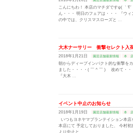
園芸店舗最新情報
本 
こんにちわ！ 本店のマチダですψ( ｀∇
ん・・・ 明日のフェアは・・・ 『ウ
の中では、クリスマスローズと …
大木ナーサリー 衝撃セレクト入
2018年1月21日
園芸店舗最新情報
本 
朝からディープインパクト的な衝撃をカラダ
ました・・・・( ￣ ^ ￣ )ゞ 改めて・
『大木 …
イベント中止のお知らせ
2018年1月19日
園芸店舗最新情報
本 
いつもヨネヤマプランテイション本店を
本店にて 予定しておりました、 今村
より中止と …