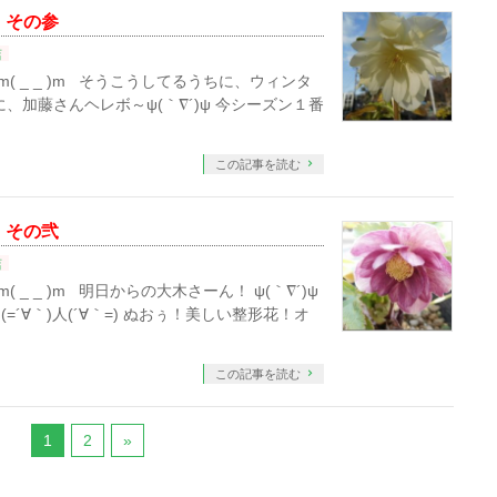
 その参
店
m( _ _ )m そうこうしてるうちに、ウィンタ
に、加藤さんヘレボ～ψ(｀∇´)ψ 今シーズン１番
この記事を読む
 その弐
店
( _ _ )m 明日からの大木さーん！ ψ(｀∇´)ψ
´∀｀)人(´∀｀=) ぬおぅ！美しい整形花！オ
この記事を読む
1
2
»