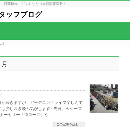
木、観葉植物、ギフトなどの最新情報満載！
タッフブログ
1月
1月
店
日が続きますが、ガーデニングライフ楽しんで
さも少し吹き飛ぶ気がします♪ 先日、今シーズ
のナーセリー『禅ローズ』や …
この記事を読む