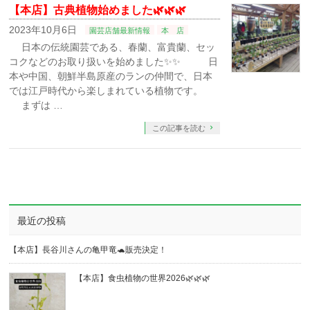
【本店】古典植物始めました🌿🌿🌿
2023年10月6日
園芸店舗最新情報
本 店
日本の伝統園芸である、春蘭、富貴蘭、セッ
コクなどのお取り扱いを始めました✨✨ 日
本や中国、朝鮮半島原産のランの仲間で、日本
では江戸時代から楽しまれている植物です。⁡
まずは …
この記事を読む
最近の投稿
【本店】長谷川さんの亀甲竜🐢販売決定！
【本店】食虫植物の世界2026🌿🌿🌿