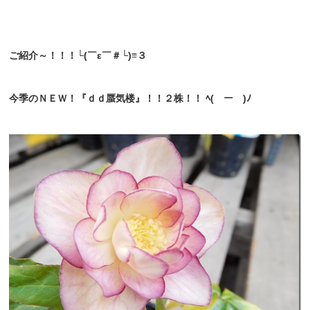
ご紹介～！！！└(￣ε￣＃└)≡３
今季のＮＥＷ！『ｄｄ蜃気楼』！！２株！！ ﾍ(￣ー￣)ﾉ