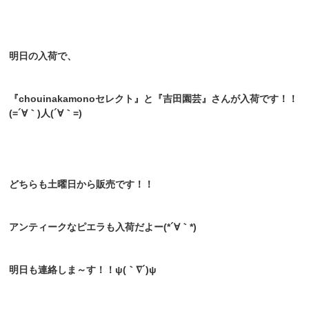
明日の入荷で、
『chouinakamonoセレクト』と『吉田園芸』さんが入荷です！！
(=´∀｀)人(´∀｀=)
どちらも土曜日から販売です！！
アンティークなピエラも入荷だよー(*´∀｀*)
明日も連絡しま～す！！ψ(｀∇´)ψ