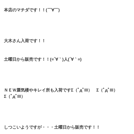
本店のマチダです！！(￣∀￣)
大木さん入荷です！！
土曜日から販売です！！(=´∀｀)人(´∀｀=)
ＮＥＷ蜃気楼やキレイ所も入荷ですΣ（ﾟдﾟlll） Σ（ﾟдﾟlll）
Σ（ﾟдﾟlll）
しつこいようですが・・・土曜日から販売です！！