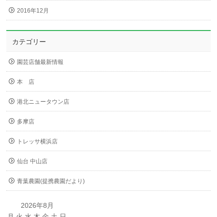
2016年12月
カテゴリー
園芸店舗最新情報
本 店
港北ニュータウン店
多摩店
トレッサ横浜店
仙台 中山店
青葉農園(提携農園だより)
2026年8月
月
火
水
木
金
土
日