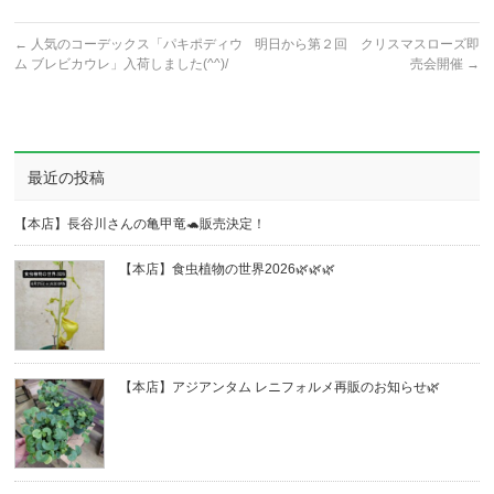
←
人気のコーデックス「パキポディウ
明日から第２回 クリスマスローズ即
ム ブレビカウレ」入荷しました(^^)/
売会開催
→
最近の投稿
【本店】長谷川さんの亀甲竜🐢販売決定！
【本店】食虫植物の世界2026🌿🌿🌿
【本店】アジアンタム レニフォルメ再販のお知らせ🌿