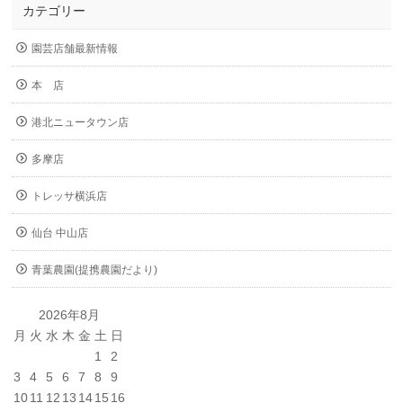
カテゴリー
園芸店舗最新情報
本 店
港北ニュータウン店
多摩店
トレッサ横浜店
仙台 中山店
青葉農園(提携農園だより)
2026年8月
月
火
水
木
金
土
日
1
2
3
4
5
6
7
8
9
10
11
12
13
14
15
16