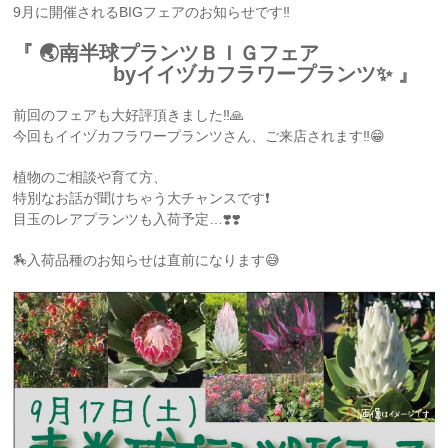
9月に開催されるBIGフェアのお知らせです‼️
『 🌏南半球プランツＢＩＧフェア
byイイヅカフラワープランツ✨ 』
前回のフェアも大好評頂きました‼🙏
今回もイイヅカフラワープランツさん、ご来店されます‼️😁
植物のご相談や育て方、
特別なお話が聞けちゃう大チャンスです❗️
目玉のレアプランツも入荷予定…❣️❣️
🏇入荷品種のお知らせは直前になります😅