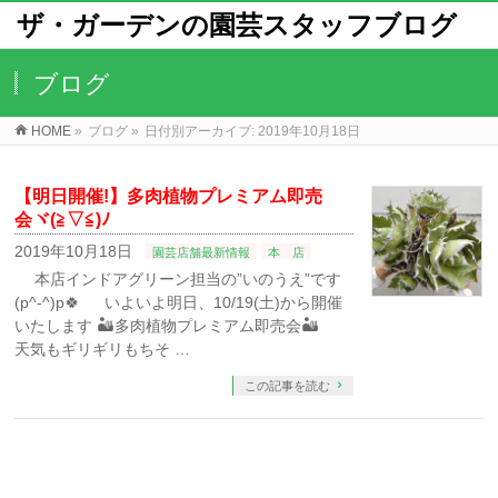
ザ・ガーデンの園芸スタッフブログ
ブログ
HOME
»
ブログ
»
日付別アーカイブ: 2019年10月18日
【明日開催!】多肉植物プレミアム即売
会ヾ(≧▽≦)ﾉ
2019年10月18日
園芸店舗最新情報
本 店
本店インドアグリーン担当の”いのうえ”です
(p^-^)p🍀 いよいよ明日、10/19(土)から開催
いたします 🏜多肉植物プレミアム即売会🏜
天気もギリギリもちそ …
この記事を読む