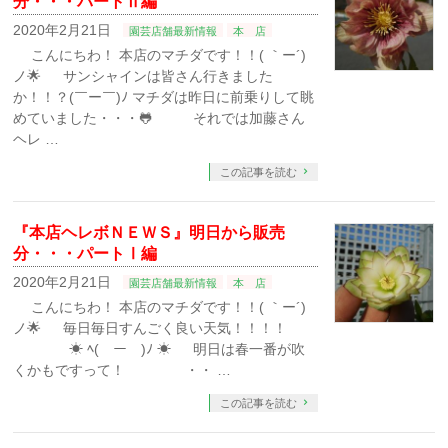
分・・・パートⅡ編
2020年2月21日
園芸店舗最新情報
本 店
こんにちわ！ 本店のマチダです！！( ｀ー´)
ノ🌟 サンシャインは皆さん行きました
か！！？(￣ー￣)ﾉ マチダは昨日に前乗りして眺
めていました・・・🐸 それでは加藤さん
ヘレ …
この記事を読む
『本店ヘレボＮＥＷＳ』明日から販売
分・・・パートⅠ編
2020年2月21日
園芸店舗最新情報
本 店
こんにちわ！ 本店のマチダです！！( ｀ー´)
ノ🌟 毎日毎日すんごく良い天気！！！！
☀ ﾍ(￣ー￣)ﾉ ☀ 明日は春一番が吹
くかもですって！ ・・ …
この記事を読む