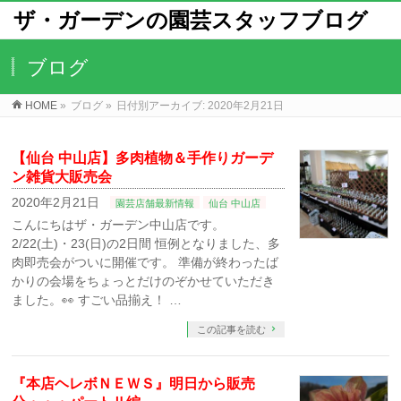
ザ・ガーデンの園芸スタッフブログ
ブログ
HOME
»
ブログ
»
日付別アーカイブ: 2020年2月21日
【仙台 中山店】多肉植物＆手作りガーデ
ン雑貨大販売会
2020年2月21日
園芸店舗最新情報
仙台 中山店
こんにちはザ・ガーデン中山店です。
2/22(土)・23(日)の2日間 恒例となりました、多
肉即売会がついに開催です。 準備が終わったば
かりの会場をちょっとだけのぞかせていただき
ました。👀 すごい品揃え！ …
この記事を読む
『本店ヘレボＮＥＷＳ』明日から販売