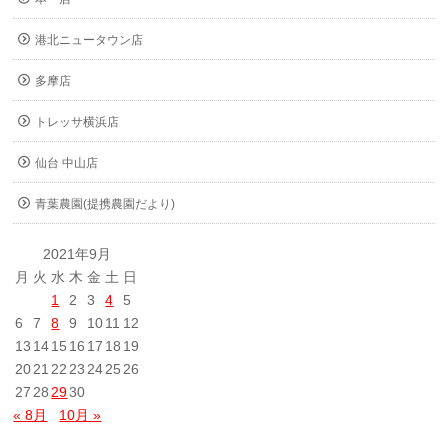
港北ニュータウン店
多摩店
トレッサ横浜店
仙台 中山店
青葉農園(提携農園だより)
2021年9月
月
火
水
木
金
土
日
1
2
3
4
5
6
7
8
9
10
11
12
13
14
15
16
17
18
19
20
21
22
23
24
25
26
27
28
29
30
« 8月
10月 »