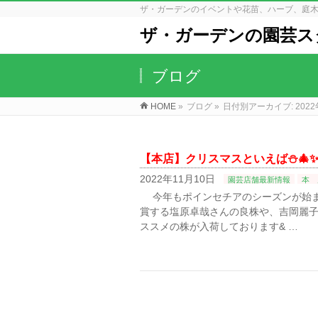
ザ・ガーデンのイベントや花苗、ハーブ、庭
ザ・ガーデンの園芸ス
ブログ
HOME
»
ブログ
»
日付別アーカイブ: 2022
【本店】クリスマスといえば⛄🎄
2022年11月10日
園芸店舗最新情報
本 
今年もポインセチアのシーズンが始まりま
賞する塩原卓哉さんの良株や、吉岡麗
ススメの株が入荷しております& …