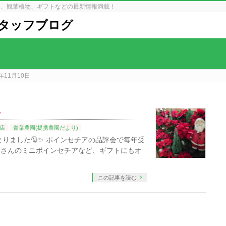
木、観葉植物、ギフトなどの最新情報満載！
タッフブログ
年11月10日
✨
店
青葉農園(提携農園だより)
した🎅✨⁡⁡ ポインセチアの品評会で毎年受
子さんのミニポインセチアなど、ギフトにもオ
この記事を読む