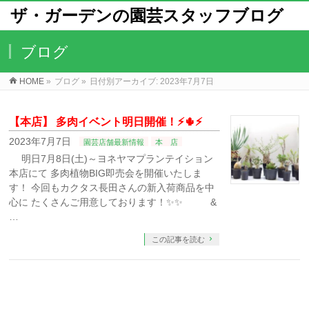
ザ・ガーデンの園芸スタッフブログ
ブログ
HOME
»
ブログ
»
日付別アーカイブ: 2023年7月7日
【本店】 多肉イベント明日開催！⚡🌵⚡
2023年7月7日
園芸店舗最新情報
本 店
明日7月8日(土)～ヨネヤマプランテイション
本店にて 多肉植物BIG即売会を開催いたしま
す！ 今回もカクタス長田さんの新入荷商品を中
心に たくさんご用意しております！⁡⁡⁡✨✨ &
…
この記事を読む