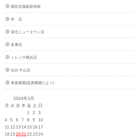
園芸店舗最新情報
本 店
港北ニュータウン店
多摩店
トレッサ横浜店
仙台 中山店
青葉農園(提携農園だより)
2024年3月
月
火
水
木
金
土
日
1
2
3
4
5
6
7
8
9
10
11
12
13
14
15
16
17
18
19
20
21
22
23
24